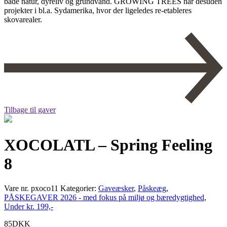
både natur, dyreliv og grundvand. GROWING TREES har desuden
projekter i bl.a. Sydamerika, hvor der ligeledes re-etableres
skovarealer.
Tilbage til gaver
XOCOLATL – Spring Feeling
8
Vare nr.
pxoco11
Kategorier:
Gaveæsker
,
Påskeæg
,
PÅSKEGAVER 2026 - med fokus på miljø og bæredygtighed
,
Under kr. 199,-
85
DKK