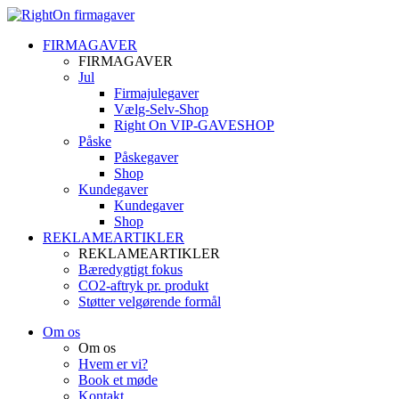
FIRMAGAVER
FIRMAGAVER
Jul
Firmajulegaver
Vælg-Selv-Shop
Right On VIP-GAVESHOP
Påske
Påskegaver
Shop
Kundegaver
Kundegaver
Shop
REKLAMEARTIKLER
REKLAMEARTIKLER
Bæredygtigt fokus
CO2-aftryk pr. produkt
Støtter velgørende formål
Om os
Om os
Hvem er vi?
Book et møde
Kontakt