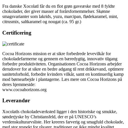
Fra danske Xocolatl får du en flot grøn gaveæske med 8 fyldte
chokolader, der giver masser af forårsfornemmelser. Skønne
smagsvarianter som lakrids, yuzu, marcipan, flødekaramel, mint,
citrusmix, saltkaramel og nougat (ca. 95 gr.)
Certificering
Cocoa Horizons mission er at sikre forbedrede levevilkår for
chokoladefarmerne og gennem en bæredygtig, innovativ tilgang
forbedre produktiviteten. Organisationen Cocoa Horizons arbejder
derudover for at sikre en bedre adgang til rent drikkevand, optimere
sanitetsforhold, forbedre kvinders vilkår, samt en kontinuerlig kamp
mod børnearbejde i plantagerne. Læs mere om Cocoa Horizons på
deres hjemmeside:
www.cocoahorizons.org
Leverandør
Xocolatls
chokoladeværksted ligger i den historiske og smukke,
sønderjyske by Christiansfeld, der er på UNESCO’s
verdenskulturarvsliste. Her kreeres farverig og smagfuld chokolade,
med stor respekt for råvarer, traditioner og ikke mindst kvalitet.