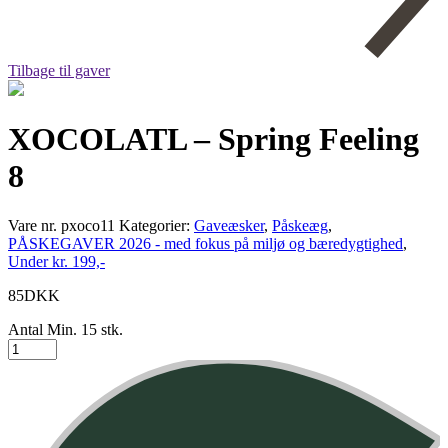
Tilbage til gaver
XOCOLATL – Spring Feeling
8
Vare nr.
pxoco11
Kategorier:
Gaveæsker
,
Påskeæg
,
PÅSKEGAVER 2026 - med fokus på miljø og bæredygtighed
,
Under kr. 199,-
85
DKK
Antal Min. 15 stk.
XOCOLATL
-
Spring
Feeling
8
antal