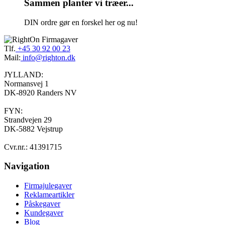
Sammen planter vi træer...
DIN ordre gør en forskel her og nu!
Tlf.
+45 30 92 00 23
Mail:
info@righton.dk
JYLLAND:
Normansvej 1
DK-8920 Randers NV
FYN:
Strandvejen 29
DK-5882 Vejstrup
Cvr.nr.: 41391715
Navigation
Firmajulegaver
Reklameartikler
Påskegaver
Kundegaver
Blog