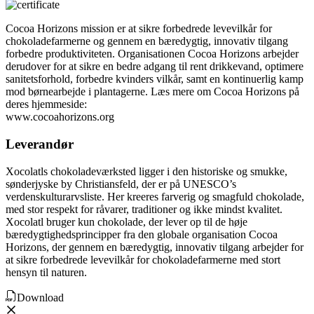
Cocoa Horizons mission er at sikre forbedrede levevilkår for
chokoladefarmerne og gennem en bæredygtig, innovativ tilgang
forbedre produktiviteten. Organisationen Cocoa Horizons arbejder
derudover for at sikre en bedre adgang til rent drikkevand, optimere
sanitetsforhold, forbedre kvinders vilkår, samt en kontinuerlig kamp
mod børnearbejde i plantagerne. Læs mere om Cocoa Horizons på
deres hjemmeside:
www.cocoahorizons.org
Leverandør
Xocolatls
chokoladeværksted ligger i den historiske og smukke,
sønderjyske by Christiansfeld, der er på UNESCO’s
verdenskulturarvsliste. Her kreeres farverig og smagfuld chokolade,
med stor respekt for råvarer, traditioner og ikke mindst kvalitet.
Xocolatl
bruger kun chokolade, der lever op til de høje
bæredygtighedsprincipper fra den globale organisation
Cocoa
Horizons, der gennem en bæredygtig, innovativ tilgang arbejder for
at sikre forbedrede levevilkår for chokoladefarmerne med stort
hensyn til naturen.
Download