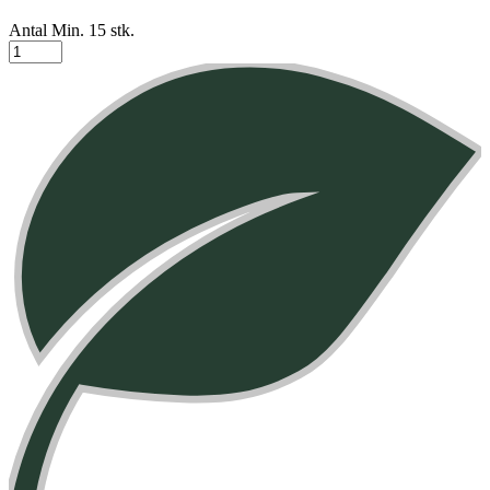
Antal Min. 15 stk.
XOCOLATL
-
Spring
Feeling
8
antal